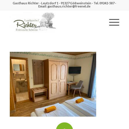
Gasthaus Richter - Leutzdorf 1 - 91327 Gößweinstein - Tel. 09242-587 -
Email: gasthaus.richter@freenet.de