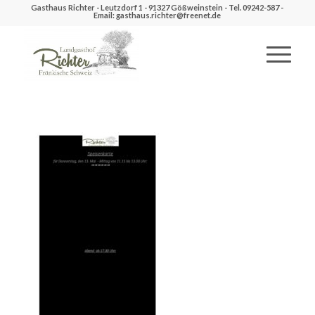
Gasthaus Richter - Leutzdorf 1 - 91327 Gößweinstein - Tel. 09242-587 -
Email: gasthaus.richter@freenet.de